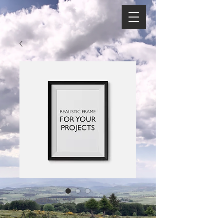
SKU : 36523641234523